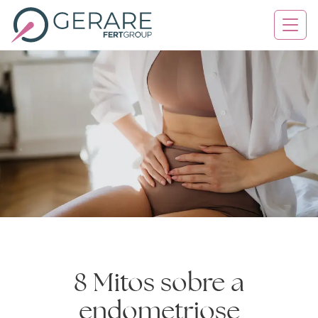
Quem Somos
Tratamentos
Serviços
Contato
Blog
8 Mitos sobre a
Agende sua consulta
endometriose