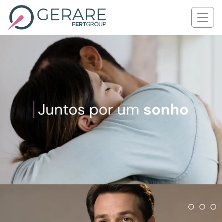
Quem Somos
Tratamentos
Serviços
Contato
Blog
Agende sua consulta