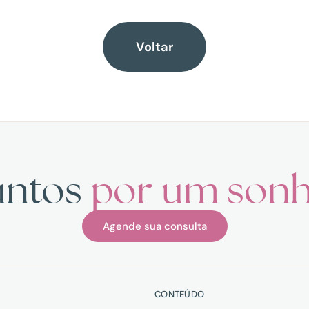
Voltar
untos
por um son
Agende sua consulta
L
CONTEÚDO