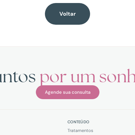
Voltar
untos
por um son
Agende sua consulta
L
CONTEÚDO
Tratamentos