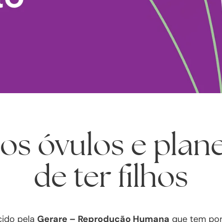
os óvulos e plane
de ter filhos
cido pela
Gerare – Reprodução Humana
que tem por 