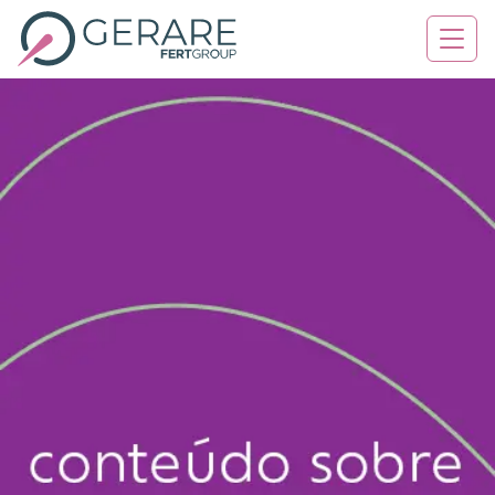
Quem Somos
Tratamentos
Serviços
Contato
Blog
Agende sua consulta