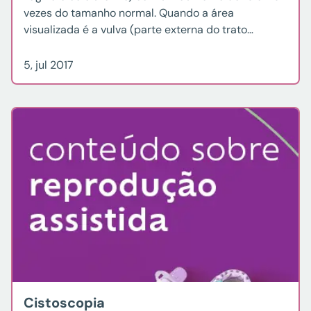
vezes do tamanho normal. Quando a área
visualizada é a vulva (parte externa do trato
genital), o exame é denominado Vulvoscopia. Estes
exames são grandes aliados no diagnóstico […]
5, jul 2017
Cistoscopia