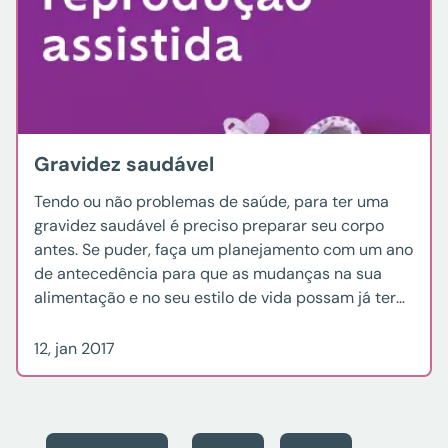
Gravidez saudável
Tendo ou não problemas de saúde, para ter uma
gravidez saudável é preciso preparar seu corpo
antes. Se puder, faça um planejamento com um ano
de antecedência para que as mudanças na sua
alimentação e no seu estilo de vida possam já ter
tido efeito. Mas lembre-se, estar com boa saúde é
bom não só […]
12, jan 2017