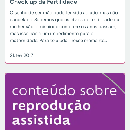
Check up da Fertilidade
O sonho de ser mãe pode ter sido adiado, mas não
cancelado. Sabemos que os níveis de fertilidade da
mulher vão diminuindo conforme os anos passam,
mas isso não é um impedimento para a
maternidade. Para te ajudar nesse momento
delicado de sua vida, criamos o Check up da
Fertilidade. As etapas do Check up […]
21, fev 2017