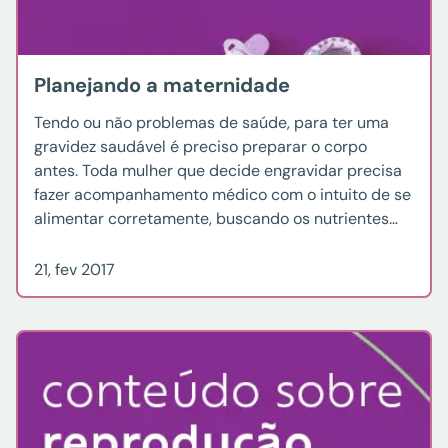
Planejando a maternidade
Tendo ou não problemas de saúde, para ter uma
gravidez saudável é preciso preparar o corpo
antes. Toda mulher que decide engravidar precisa
fazer acompanhamento médico com o intuito de se
alimentar corretamente, buscando os nutrientes
indicados e menos calorias. O corpo precisa se
preparar de forma saudável para receber o feto.
21, fev 2017
Alguns alimentos e […]