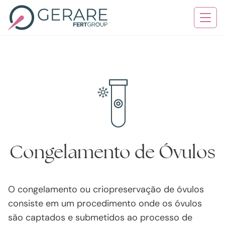
Quem Somos
Tratamentos
Serviços
Contato
Congelamento de Óvulos
Blog
O congelamento ou criopreservação de óvulos
Agende sua consulta
consiste em um procedimento onde os óvulos
são captados e submetidos ao processo de