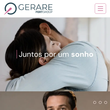
Quem Somos
Tratamentos
Serviços
Contato
Blog
Agende sua consulta