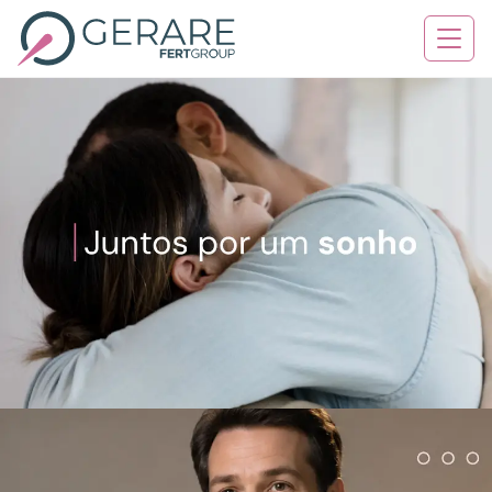
Quem Somos
Tratamentos
Serviços
Contato
Blog
Agende sua consulta