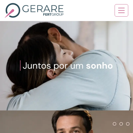
Quem Somos
Tratamentos
Serviços
Contato
Blog
Agende sua consulta