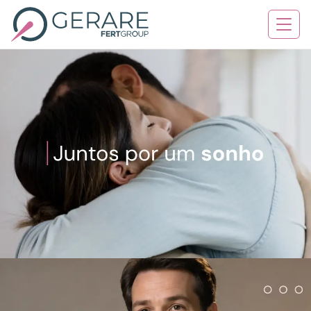
Quem Somos
Tratamentos
Serviços
Contato
Blog
Agende sua consulta