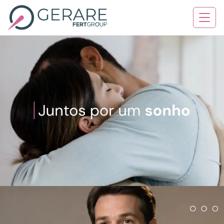
Quem Somos
Tratamentos
Serviços
Contato
Blog
Agende sua consulta