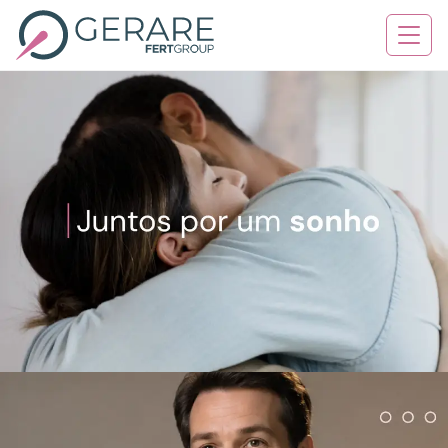
Quem Somos
Tratamentos
Serviços
Contato
Blog
Agende sua consulta