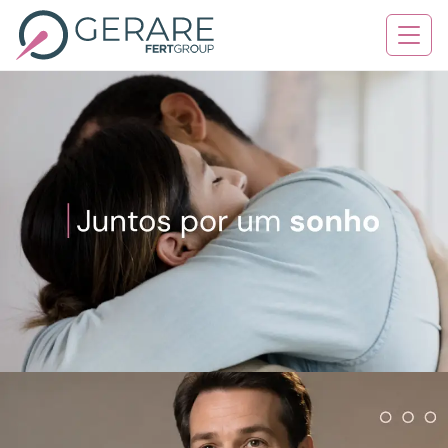
Quem Somos
Tratamentos
Serviços
Contato
Blog
Agende sua consulta