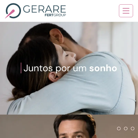
Quem Somos
Tratamentos
Serviços
Contato
Blog
Agende sua consulta